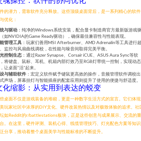
件的潜力，需靠软件充分释放。这些顶级桌面背后，是一系列精心的软件
与优化：
统与驱动
：纯净的Windows系统安装，配合显卡制造商官方最新版游戏
（如NVIDIA的Game Ready驱动），确保最佳兼容性与性能表现。
能管理工具
：玩家们善用MSI Afterburner、AMD Adrenalin等工具进行
、监控与风扇曲线调校，在性能与噪音间取得完美平衡。
光控制生态
：通过Razer Synapse、Corsair iCUE、ASUS Aura Sync等软
，将键盘、鼠标、耳机、机箱内部灯效乃至RGB灯带统一控制，实现动
，让桌面“活”起来。
设与辅助软件
：宏定义软件赋予键鼠更高效的操作，音频管理软件调校出
式声场，屏幕挂灯与智能插座的配套应用则提升了使用的便捷与舒适度。
文化缩影：从实用到表达的蜕变
些桌面不仅是游戏装备的堆砌，更是一种数字生活方式的宣言。它们体现
美玩家社区中浓厚的DIY文化、硬件改装热情以及对极致体验的追求。社
坛如Reddit的r/battlestations板块，正是这些创意与成果展示、交流的
台。在这里，硬件评测、装机心得、线缆管理技巧、灯光配色方案等知识
泛分享，推动着整个桌面美学与性能标准的不断提升。