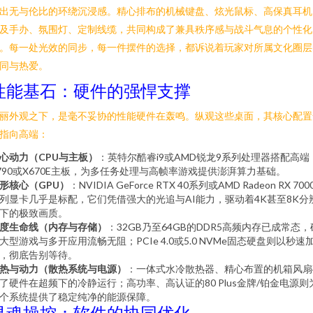
出无与伦比的环绕沉浸感。精心排布的机械键盘、炫光鼠标、高保真耳机
及手办、氛围灯、定制线缆，共同构成了兼具秩序感与战斗气息的个性化
。每一处光效的同步，每一件摆件的选择，都诉说着玩家对所属文化圈层
同与热爱。
性能基石：硬件的强悍支撑
丽外观之下，是毫不妥协的性能硬件在轰鸣。纵观这些桌面，其核心配置
指向高端：
心动力（CPU与主板）
：英特尔酷睿i9或AMD锐龙9系列处理器搭配高端
790或X670E主板，为多任务处理与高帧率游戏提供澎湃算力基础。
形核心（GPU）
：NVIDIA GeForce RTX 40系列或AMD Radeon RX 700
列显卡几乎是标配，它们凭借强大的光追与AI能力，驱动着4K甚至8K分
下的极致画质。
度生命线（内存与存储）
：32GB乃至64GB的DDR5高频内存已成常态，
大型游戏与多开应用流畅无阻；PCIe 4.0或5.0 NVMe固态硬盘则以秒速
，彻底告别等待。
热与动力（散热系统与电源）
：一体式水冷散热器、精心布置的机箱风扇
了硬件在超频下的冷静运行；高功率、高认证的80 Plus金牌/铂金电源则
个系统提供了稳定纯净的能源保障。
灵魂操控：软件的协同优化