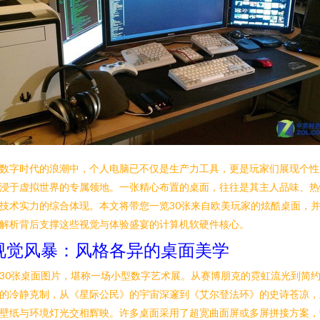
数字时代的浪潮中，个人电脑已不仅是生产力工具，更是玩家们展现个性
浸于虚拟世界的专属领地。一张精心布置的桌面，往往是其主人品味、热
技术实力的综合体现。本文将带您一览30张来自欧美玩家的炫酷桌面，
解析背后支撑这些视觉与体验盛宴的计算机软硬件核心。
视觉风暴：风格各异的桌面美学
30张桌面图片，堪称一场小型数字艺术展。从赛博朋克的霓虹流光到简
的冷静克制，从《星际公民》的宇宙深邃到《艾尔登法环》的史诗苍凉，
壁纸与环境灯光交相辉映。许多桌面采用了超宽曲面屏或多屏拼接方案，